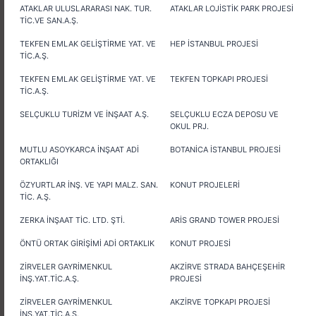
ATAKLAR ULUSLARARASI NAK. TUR.
ATAKLAR LOJİSTİK PARK PROJESİ
TİC.VE SAN.A.Ş.
TEKFEN EMLAK GELİŞTİRME YAT. VE
HEP İSTANBUL PROJESİ
TİC.A.Ş.
TEKFEN EMLAK GELİŞTİRME YAT. VE
TEKFEN TOPKAPI PROJESİ
TİC.A.Ş.
SELÇUKLU TURİZM VE İNŞAAT A.Ş.
SELÇUKLU ECZA DEPOSU VE
OKUL PRJ.
MUTLU ASOYKARCA İNŞAAT ADİ
BOTANİCA İSTANBUL PROJESİ
ORTAKLIĞI
ÖZYURTLAR İNŞ. VE YAPI MALZ. SAN.
KONUT PROJELERİ
TİC. A.Ş.
ZERKA İNŞAAT TİC. LTD. ŞTİ.
ARİS GRAND TOWER PROJESİ
ÖNTÜ ORTAK GİRİŞİMİ ADİ ORTAKLIK
KONUT PROJESİ
ZİRVELER GAYRİMENKUL
AKZİRVE STRADA BAHÇEŞEHİR
İNŞ.YAT.TİC.A.Ş.
PROJESİ
ZİRVELER GAYRİMENKUL
AKZİRVE TOPKAPI PROJESİ
İNŞ.YAT.TİC.A.Ş.