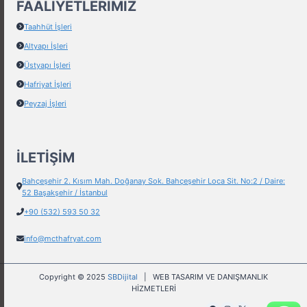
FAALIYETLERIMIZ
Taahhüt İşleri
Altyapı İşleri
Üstyapı İşleri
Hafriyat İşleri
Peyzaj İşleri
İLETİŞİM
Bahçeşehir 2. Kısım Mah. Doğanay Sok. Bahçeşehir Loca Sit. No:2 / Daire:
52 Başakşehir / İstanbul
+90 (532) 593 50 32
info@mcthafryat.com
Copyright © 2025
SBDijital
| WEB TASARIM VE DANIŞMANLIK
HİZMETLERİ