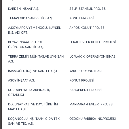
KARDEN İNŞAAT A.Ş.
SELF İSTANBUL PROJESİ
TEMAŞ GIDA SAN.VE TİC. A.Ş.
KONUT PROJESİ
A.SOYKARCA YEMENOĞLU KAYSEL
AKROS KONUT PROJESİ
İNŞ. ADİ ORT.
BEYAZ İNŞAAT PETROL
FERAH EVLER KONUT PROJESİ
ÜRÜN.TUR.SAN.TİC.A.Ş.
TERRA ZEMİN MÜH.TAS.VE UYG.SAN.
LC WAİKİKİ OPERASYON BİNASI
A.Ş.
İMAMOĞLU İNŞ. VE SAN. LTD. ŞTİ.
YAKUPLU KONUTLARI
ASOY İNŞAAT A.Ş.
KONUT PROJESİ
SUR YAPI HATAY AKPINAR İŞ
BAHÇEKENT PROJESİ
ORTAKLIĞI
DOLUNAY PAZ. VE DAY. TÜKETİM
MARMARA 4 EVLERİ PROJESİ
MAD.LTD.ŞTİ.
KOÇANOĞLU İNŞ. TAAH. GIDA TEK.
ÖZDOKU FABRİKA İNŞ.PROJESİ
SAN. VE TİC. A.Ş.