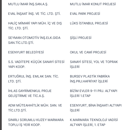
MUTLU İMAR İNŞ.SAN.A.Ş.
MUTLU İMAR KONUT PROJESİ
EVAL İNŞAAT İNŞ. VE TİC. LTD. ŞTİ.
EVAL PARK PROJESİ
HALİÇ MİMARİ YAPI MÜH. İÇ VE DIŞ
LÜKS İSTANBUL PROJESİ
TİC. LTD. ŞTİ.
SEYMAN OTOMOTİV İNŞ.ELK.GIDA
ŞİŞLİ PROJESİ
SAN.TİC.LTD.ŞTİ.
ESENYURT BELEDİYESİ
OKUL VE CAMİ PROJESİ
S.S. VADİTEPE KÜÇÜK SANAYİ SİTESİ
SANAYİ SİTESİ, YOL VE TOPRAK
YAPI KOOP.
İŞLERİ
ERTUĞRUL İNŞ. EMLAK SAN. TİC.
BURSEV PLASTİK FABRİKA
LTD. ŞTİ.
İNŞ.PRJ.HAFRİYAT İŞLERİ
İHLAS GAYRİMENKUL PROJE
BİZİM EVLER 9-11 PRJ. ALTYAPI
GELİŞTİRME VE TİC.A.Ş.
İŞLERİ 1.ETAP
ADM MÜTEAHHİTLİK MÜH. SAN. VE
ESENYURT, BİNA İNŞAATI ALTYAPI
TİC.LTD.ŞTİ.
İŞLERİ
SINIRLI SORUMLU KUZEY MARMARA
K.MARMARA TEKNOLOJİ VADİSİ
TOPLU İŞ YERİ KOOP.
ALTYAPI İŞLERİ, 1. ETAP