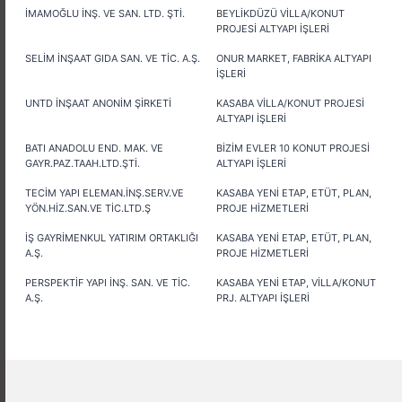
İMAMOĞLU İNŞ. VE SAN. LTD. ŞTİ.
BEYLİKDÜZÜ VİLLA/KONUT
PROJESİ ALTYAPI İŞLERİ
SELİM İNŞAAT GIDA SAN. VE TİC. A.Ş.
ONUR MARKET, FABRİKA ALTYAPI
İŞLERİ
UNTD İNŞAAT ANONİM ŞİRKETİ
KASABA VİLLA/KONUT PROJESİ
ALTYAPI İŞLERİ
BATI ANADOLU END. MAK. VE
BİZİM EVLER 10 KONUT PROJESİ
GAYR.PAZ.TAAH.LTD.ŞTİ.
ALTYAPI İŞLERİ
TECİM YAPI ELEMAN.İNŞ.SERV.VE
KASABA YENİ ETAP, ETÜT, PLAN,
YÖN.HİZ.SAN.VE TİC.LTD.Ş
PROJE HİZMETLERİ
İŞ GAYRİMENKUL YATIRIM ORTAKLIĞI
KASABA YENİ ETAP, ETÜT, PLAN,
A.Ş.
PROJE HİZMETLERİ
PERSPEKTİF YAPI İNŞ. SAN. VE TİC.
KASABA YENİ ETAP, VİLLA/KONUT
A.Ş.
PRJ. ALTYAPI İŞLERİ