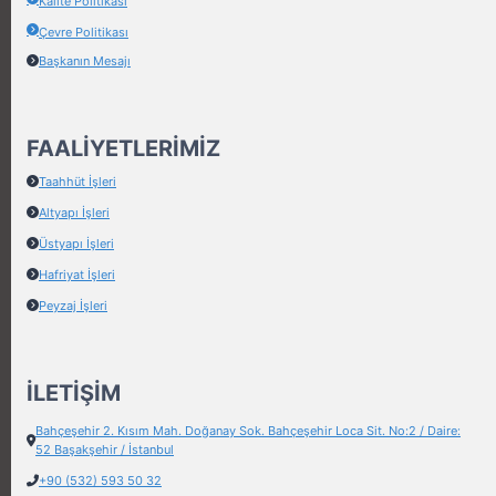
Kalite Politikası
Çevre Politikası
Başkanın Mesajı
FAALIYETLERIMIZ
Taahhüt İşleri
Altyapı İşleri
Üstyapı İşleri
Hafriyat İşleri
Peyzaj İşleri
İLETİŞİM
Bahçeşehir 2. Kısım Mah. Doğanay Sok. Bahçeşehir Loca Sit. No:2 / Daire:
52 Başakşehir / İstanbul
+90 (532) 593 50 32