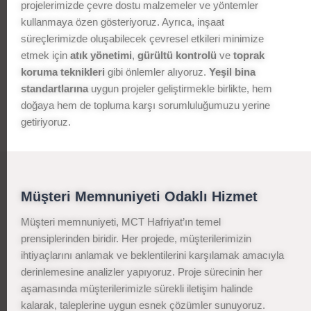
projelerimizde çevre dostu malzemeler ve yöntemler
kullanmaya özen gösteriyoruz. Ayrıca, inşaat
süreçlerimizde oluşabilecek çevresel etkileri minimize
etmek için
atık yönetimi
,
gürültü kontrolü
ve
toprak
koruma teknikleri
gibi önlemler alıyoruz.
Yeşil bina
standartlarına
uygun projeler geliştirmekle birlikte, hem
doğaya hem de topluma karşı sorumluluğumuzu yerine
getiriyoruz.
Müşteri Memnuniyeti Odaklı Hizmet
Müşteri memnuniyeti, MCT Hafriyat’ın temel
prensiplerinden biridir. Her projede, müşterilerimizin
ihtiyaçlarını anlamak ve beklentilerini karşılamak amacıyla
derinlemesine analizler yapıyoruz. Proje sürecinin her
aşamasında müşterilerimizle sürekli iletişim halinde
kalarak, taleplerine uygun esnek çözümler sunuyoruz.