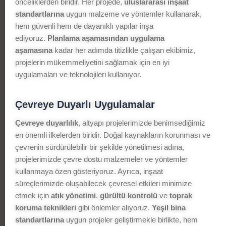
önceliklerden biridir. Her projede,
uluslararası inşaat
standartlarına
uygun malzeme ve yöntemler kullanarak,
hem güvenli hem de dayanıklı yapılar inşa
ediyoruz.
Planlama aşamasından uygulama
aşamasına
kadar her adımda titizlikle çalışan ekibimiz,
projelerin mükemmeliyetini sağlamak için en iyi
uygulamaları ve teknolojileri kullanıyor.
Çevreye Duyarlı Uygulamalar
Çevreye duyarlılık
, altyapı projelerimizde benimsediğimiz
en önemli ilkelerden biridir. Doğal kaynakların korunması ve
çevrenin sürdürülebilir bir şekilde yönetilmesi adına,
projelerimizde çevre dostu malzemeler ve yöntemler
kullanmaya özen gösteriyoruz. Ayrıca, inşaat
süreçlerimizde oluşabilecek çevresel etkileri minimize
etmek için
atık yönetimi
,
gürültü kontrolü
ve
toprak
koruma teknikleri
gibi önlemler alıyoruz.
Yeşil bina
standartlarına
uygun projeler geliştirmekle birlikte, hem